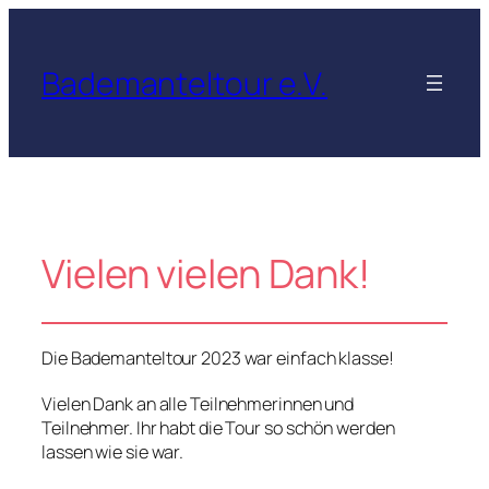
Zum
Inhalt
springen
Bademanteltour e.V.
Vielen vielen Dank!
Die Bademanteltour 2023 war einfach klasse!
Vielen Dank an alle Teilnehmerinnen und
Teilnehmer. Ihr habt die Tour so schön werden
lassen wie sie war.