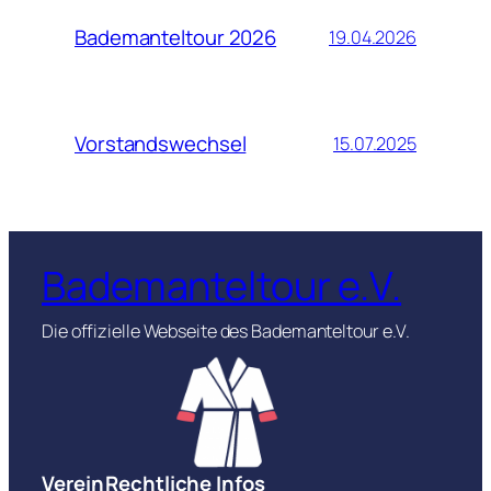
Bademanteltour 2026
19.04.2026
Vorstandswechsel
15.07.2025
Bademanteltour e.V.
Die offizielle Webseite des Bademanteltour e.V.
Verein
Rechtliche Infos