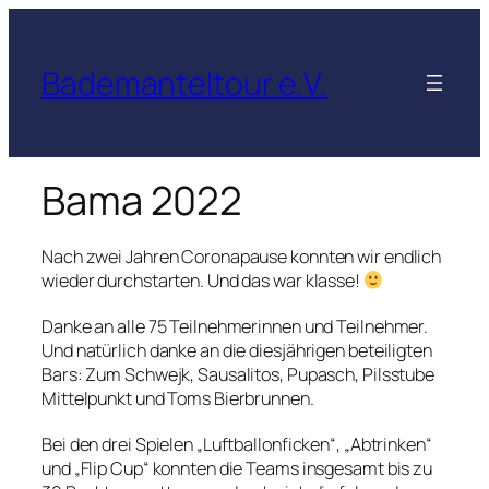
Zum
Inhalt
springen
Bademanteltour e.V.
Bama 2022
Nach zwei Jahren Coronapause konnten wir endlich
wieder durchstarten. Und das war klasse!
Danke an alle 75 Teilnehmerinnen und Teilnehmer.
Und natürlich danke an die diesjährigen beteiligten
Bars: Zum Schwejk, Sausalitos, Pupasch, Pilsstube
Mittelpunkt und Toms Bierbrunnen.
Bei den drei Spielen „Luftballonficken“, „Abtrinken“
und „Flip Cup“ konnten die Teams insgesamt bis zu